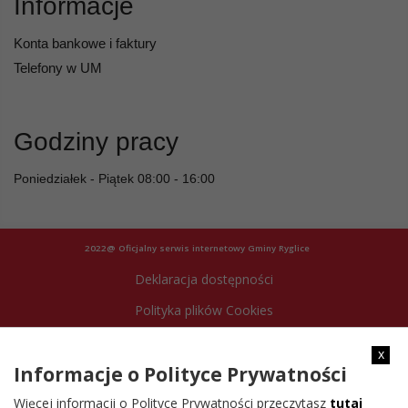
Informacje
Konta bankowe i faktury
Telefony w UM
Godziny pracy
Poniedziałek - Piątek 08:00 - 16:00
2022@ Oficjalny serwis internetowy Gminy Ryglice
Deklaracja dostępności
Polityka plików Cookies
Archiwum strony
x
Informacje o Polityce Prywatności
Więcej informacji o Polityce Prywatności przeczytasz
tutaj