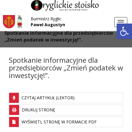
Przejdź do menu
Przejdź do stopki strony
Burmistrz Ryglic
Przejdź do głównej treści strony
Otwórz 
Toggl
Paweł Augustyn
>
>
Strona główna
Aktualności
navig
Spotkanie informacyjne dla przedsiębiorców
„Zmień podatek w inwestycję!”.
Spotkanie informacyjne dla
przedsiębiorców „Zmień podatek w
inwestycję!”.
CZYTAJ ARTYKUŁ (LEKTOR)
DRUKUJ STRONĘ
WYŚWIETL STRONĘ W FORMACIE PDF