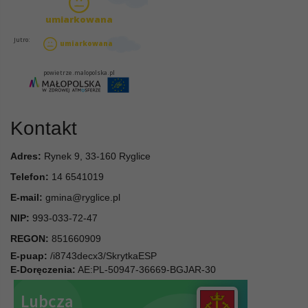
Kontakt
Adres:
Rynek 9, 33-160 Ryglice
Telefon:
14 6541019
E-mail:
gmina@ryglice.pl
NIP:
993-033-72-47
REGON:
851660909
E-puap:
/i8743decx3/SkrytkaESP
E-Doręczenia:
AE:PL-50947-36669-BGJAR-30