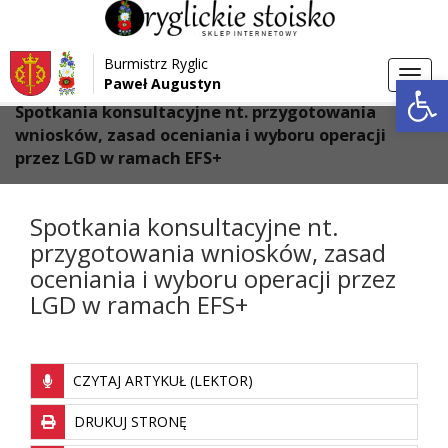
Przejdź do menu
Przejdź do stopki strony
Burmistrz Ryglic
Przejdź do głównej treści strony
Otwórz 
Toggl
Paweł Augustyn
>
>
Strona główna
Aktualności
navig
Spotkania konsultacyjne nt. przygotowania
wniosków, zasad oceniania i wyboru operacji
przez LGD w ramach EFS+
Spotkania konsultacyjne nt.
przygotowania wniosków, zasad
oceniania i wyboru operacji przez
LGD w ramach EFS+
CZYTAJ ARTYKUŁ (LEKTOR)
DRUKUJ STRONĘ