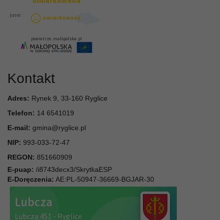
Kontakt
Adres:
Rynek 9, 33-160 Ryglice
Telefon:
14 6541019
E-mail:
gmina@ryglice.pl
NIP:
993-033-72-47
REGON:
851660909
E-puap:
/i8743decx3/SkrytkaESP
E-Doręczenia:
AE:PL-50947-36669-BGJAR-30