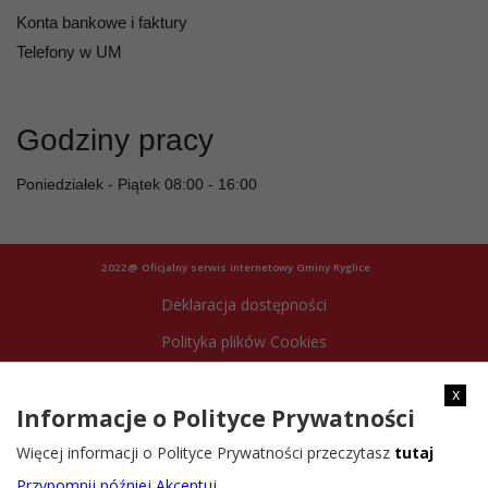
Konta bankowe i faktury
Telefony w UM
Godziny pracy
Poniedziałek - Piątek 08:00 - 16:00
2022@ Oficjalny serwis internetowy Gminy Ryglice
Deklaracja dostępności
Polityka plików Cookies
Archiwum strony
x
Informacje o Polityce Prywatności
Więcej informacji o Polityce Prywatności przeczytasz
tutaj
Przypomnij później
Akceptuj