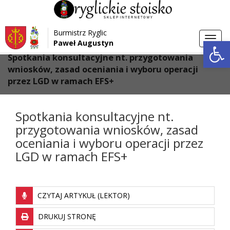
Przejdź do menu
Przejdź do stopki strony
Burmistrz Ryglic
Przejdź do głównej treści strony
Otwórz 
Toggl
Paweł Augustyn
>
>
Strona główna
Aktualności
navig
Spotkania konsultacyjne nt. przygotowania
wniosków, zasad oceniania i wyboru operacji
przez LGD w ramach EFS+
Spotkania konsultacyjne nt.
przygotowania wniosków, zasad
oceniania i wyboru operacji przez
LGD w ramach EFS+
CZYTAJ ARTYKUŁ (LEKTOR)
DRUKUJ STRONĘ