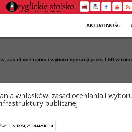
AKTUALNOŚCI
w, zasad oceniania i wyboru operacji przez LGD w ra
wania wniosków, zasad oceniania i wybo
nfrastruktury publicznej
ŚWIETL STRONĘ W FORMACIE PDF