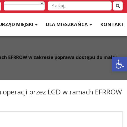
Wyszukaj
w
serwisie
URZĄD MIEJSKI
DLA MIESZKAŃCA
KONTAKT
Otwórz 
mach EFRROW w zakresie poprawa dostępu do małej
ru operacji przez LGD w ramach EFRROW