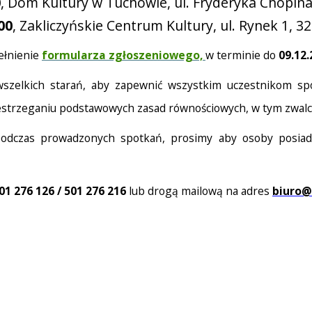
0
, Dom Kultury w Tuchowie, ul. Fryderyka Chopin
00
, Zakliczyńskie Centrum Kultury, ul. Rynek 1, 32
ełnienie
formularza zgłoszeniowego,
w terminie do
09.12.
zelkich starań, aby zapewnić wszystkim uczestnikom spo
estrzeganiu podstawowych zasad równościowych, w tym zwalcz
dczas prowadzonych spotkań, prosimy aby osoby posiadaj
01 276 126 / 501 276 216
lub drogą mailową na adres
biuro@