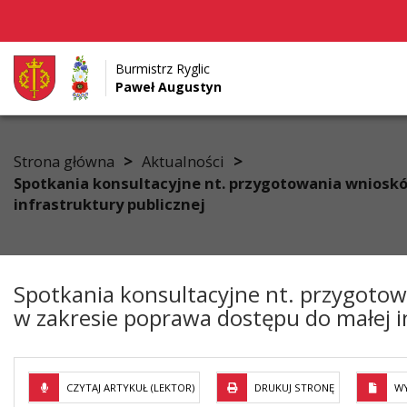
Burmistrz Ryglic
Paweł Augustyn
Przejdź do menu
Przejdź do stopki strony
Przejdź do głównej treści strony
>
>
Strona główna
Aktualności
Spotkania konsultacyjne nt. przygotowania wnioskó
infrastruktury publicznej
Spotkania konsultacyjne nt. przygoto
w zakresie poprawa dostępu do małej i
CZYTAJ ARTYKUŁ (LEKTOR)
DRUKUJ STRONĘ
WY