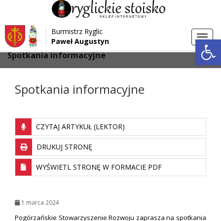
Przejdź do menu
Przejdź do stopki strony
Burmistrz Ryglic
Przejdź do głównej treści strony
Otwórz 
Toggl
Paweł Augustyn
>
>
Strona główna
Aktualności
navig
Spotkania informacyjne
Spotkania informacyjne
CZYTAJ ARTYKUŁ (LEKTOR)
DRUKUJ STRONĘ
WYŚWIETL STRONĘ W FORMACIE PDF
1 marca 2024
Pogórzańskie Stowarzyszenie Rozwoju zaprasza na spotkania