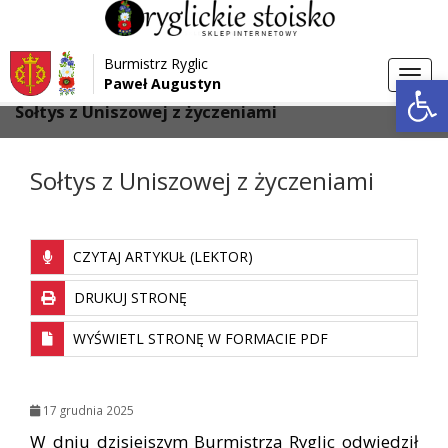
Przejdź do menu
Przejdź do stopki strony
Burmistrz Ryglic
Przejdź do głównej treści strony
Otwórz 
Toggl
Paweł Augustyn
>
>
Strona główna
Aktualności
navig
Sołtys z Uniszowej z życzeniami
Sołtys z Uniszowej z życzeniami
CZYTAJ ARTYKUŁ (LEKTOR)
DRUKUJ STRONĘ
WYŚWIETL STRONĘ W FORMACIE PDF
17 grudnia 2025
W dniu dzisiejszym Burmistrza Ryglic odwiedził