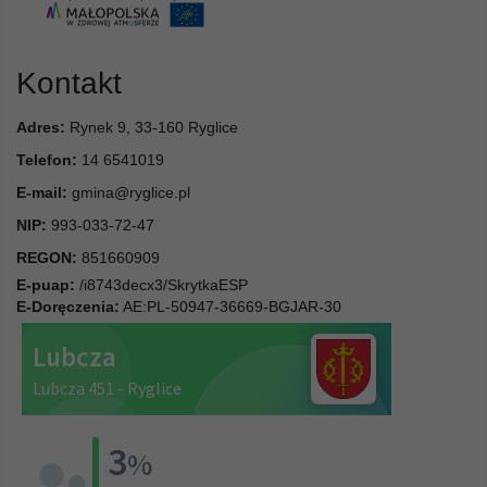
Kontakt
Adres:
Rynek 9, 33-160 Ryglice
Telefon:
14 6541019
E-mail:
gmina@ryglice.pl
NIP:
993-033-72-47
REGON:
851660909
E-puap:
/i8743decx3/SkrytkaESP
E-Doręczenia:
AE:PL-50947-36669-BGJAR-30