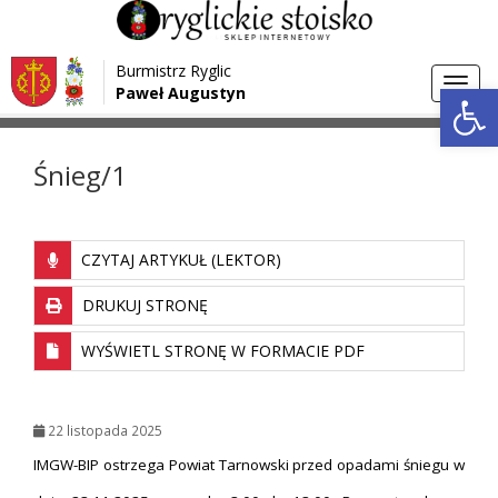
Przejdź do menu
Przejdź do stopki strony
Burmistrz Ryglic
Przejdź do głównej treści strony
Otwórz 
Toggl
Paweł Augustyn
>
>
Strona główna
Ostrzeżenia
Śnieg/1
navig
Śnieg/1
CZYTAJ ARTYKUŁ (LEKTOR)
DRUKUJ STRONĘ
WYŚWIETL STRONĘ W FORMACIE PDF
22 listopada 2025
IMGW-BIP ostrzega Powiat Tarnowski przed opadami śniegu w