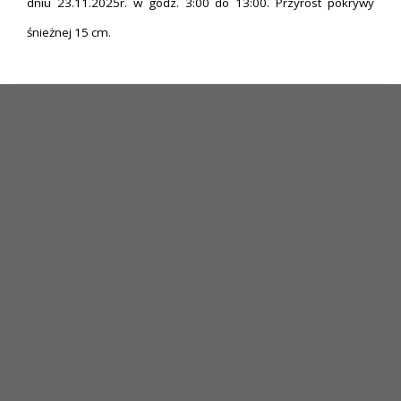
dniu 23.11.2025r. w godz. 3:00 do 13:00. Przyrost pokrywy
śnieżnej 15 cm.