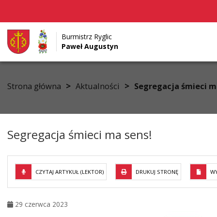
Burmistrz Ryglic
Paweł Augustyn
Przejdź do menu
Przejdź do stopki strony
Przejdź do głównej treści strony
>
>
Strona główna
Aktualności
Segregacja śmieci m
Segregacja śmieci ma sens!
CZYTAJ ARTYKUŁ (LEKTOR)
DRUKUJ STRONĘ
WY
29 czerwca 2023