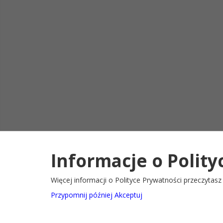
Informacje o Polity
Deklaracja d
2022@ Oficjalny serwis internetowy Gminy Ryglice
Więcej informacji o Polityce Prywatności przeczytas
Przypomnij później
Akceptuj