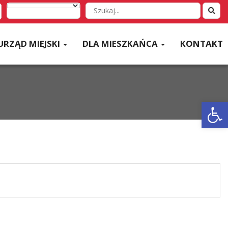
Wyszukaj
w
serwisie
URZĄD MIEJSKI
DLA MIESZKAŃCA
KONTAKT
Otwórz 