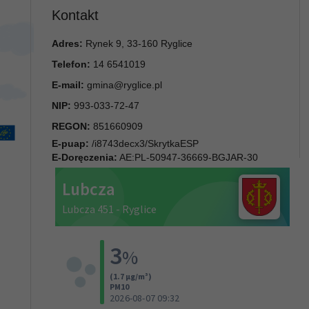
Kontakt
Adres:
Rynek 9, 33-160 Ryglice
Telefon:
14 6541019
E-mail:
gmina@ryglice.pl
NIP:
993-033-72-47
REGON:
851660909
E-puap:
/i8743decx3/SkrytkaESP
E-Doręczenia:
AE:PL-50947-36669-BGJAR-30