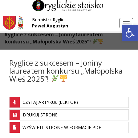
Przejdź do menu
Przejdź do stopki strony
Burmistrz Ryglic
Przejdź do głównej treści strony
Otwórz 
Toggl
Paweł Augustyn
>
>
Strona główna
Aktualności
navig
Ryglice z sukcesem – Joniny laureatem
konkursu „Małopolska Wieś 2025”!
Ryglice z sukcesem – Joniny
laureatem konkursu „Małopolska
Wieś 2025”!
CZYTAJ ARTYKUŁ (LEKTOR)
DRUKUJ STRONĘ
WYŚWIETL STRONĘ W FORMACIE PDF