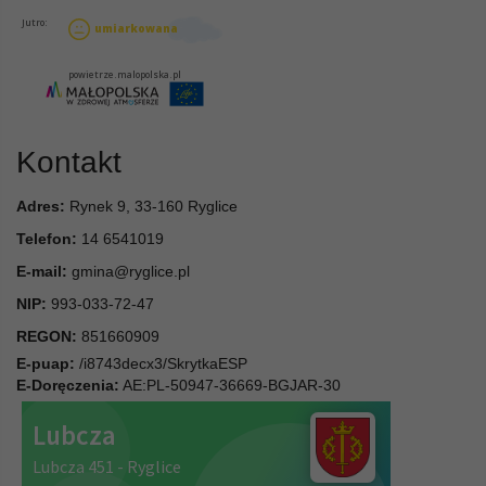
Kontakt
Adres:
Rynek 9, 33-160 Ryglice
Telefon:
14 6541019
E-mail:
gmina@ryglice.pl
NIP:
993-033-72-47
REGON:
851660909
E-puap:
/i8743decx3/SkrytkaESP
E-Doręczenia:
AE:PL-50947-36669-BGJAR-30