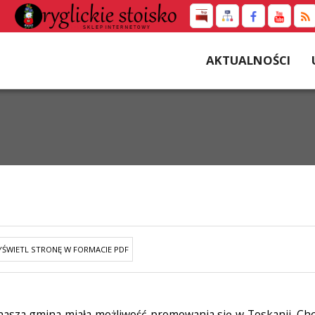
AKTUALNOŚCI
ŚWIETL STRONĘ W FORMACIE PDF
nasza gmina miała możliwość promowania się w Toskanii. C