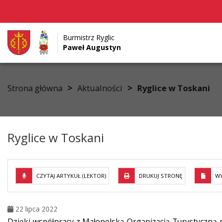
Burmistrz Ryglic
Paweł Augustyn
Przejdź do menu
Przejdź do stopki strony
Przejdź do głównej treści strony
>
>
Strona główna
Aktualności
Ryglice w Toskani
Ryglice w Toskani
CZYTAJ ARTYKUŁ (LEKTOR)
DRUKUJ STRONĘ
WY
22 lipca 2022
Dzięki współpracy z Małopolską Organizacją Turystyczną 