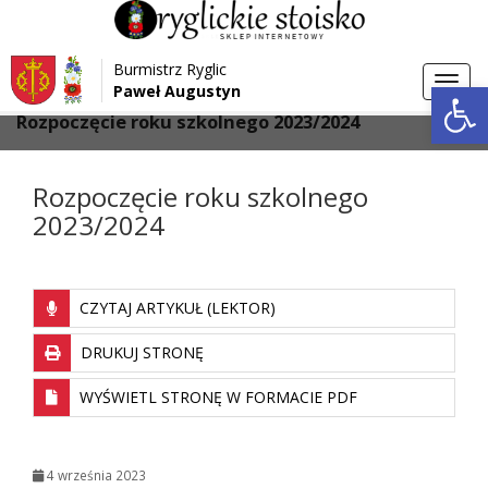
Przejdź do menu
Przejdź do stopki strony
Burmistrz Ryglic
Przejdź do głównej treści strony
Otwórz 
Toggl
Paweł Augustyn
>
>
Strona główna
Aktualności
navig
Rozpoczęcie roku szkolnego 2023/2024
Rozpoczęcie roku szkolnego
2023/2024
CZYTAJ ARTYKUŁ (LEKTOR)
DRUKUJ STRONĘ
WYŚWIETL STRONĘ W FORMACIE PDF
4 września 2023