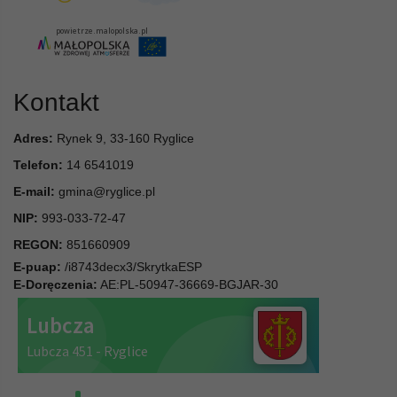
Kontakt
Adres:
Rynek 9, 33-160 Ryglice
Telefon:
14 6541019
E-mail:
gmina@ryglice.pl
NIP:
993-033-72-47
REGON:
851660909
E-puap:
/i8743decx3/SkrytkaESP
E-Doręczenia:
AE:PL-50947-36669-BGJAR-30