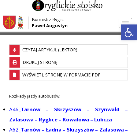
Przejdź do menu
Przejdź do stopki strony
Burmistrz Ryglic
Przejdź do głównej treści strony
Otwórz 
Toggl
Paweł Augustyn
>
Strona główna
Rozkład jazdy
navig
CZYTAJ ARTYKUŁ (LEKTOR)
DRUKUJ STRONĘ
WYŚWIETL STRONĘ W FORMACIE PDF
Rozkłady jazdy autobusów:
A46_
Tarnów – Skrzyszów – Szynwałd –
Zalasowa – Ryglice – Kowalowa – Lubcza
A62_
Tarnów – Ładna – Skrzyszów – Zalasowa –