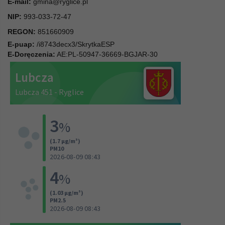
E-mail:
gmina@ryglice.pl
NIP:
993-033-72-47
REGON:
851660909
E-puap:
/i8743decx3/SkrytkaESP
E-Doręczenia:
AE:PL-50947-36669-BGJAR-30