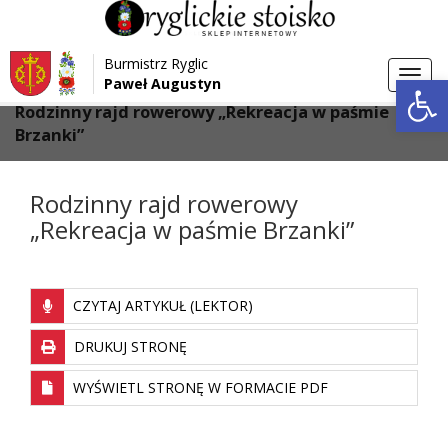
Przejdź do menu
Przejdź do stopki strony
Burmistrz Ryglic
Przejdź do głównej treści strony
Otwórz 
Toggl
Paweł Augustyn
>
>
Strona główna
Aktualności
navig
Rodzinny rajd rowerowy „Rekreacja w paśmie
Brzanki”
Rodzinny rajd rowerowy
„Rekreacja w paśmie Brzanki”
CZYTAJ ARTYKUŁ (LEKTOR)
DRUKUJ STRONĘ
WYŚWIETL STRONĘ W FORMACIE PDF