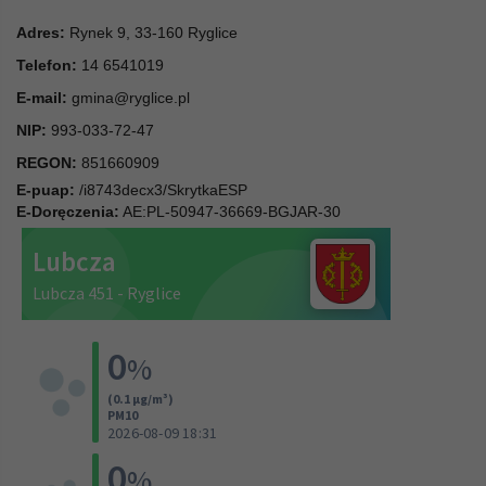
Adres:
Rynek 9, 33-160 Ryglice
Telefon:
14 6541019
E-mail:
gmina@ryglice.pl
NIP:
993-033-72-47
REGON:
851660909
E-puap:
/i8743decx3/SkrytkaESP
E-Doręczenia:
AE:PL-50947-36669-BGJAR-30