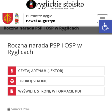
Przejdź do menu
Przejdź do stopki strony
Burmistrz Ryglic
Przejdź do głównej treści strony
Otwórz 
Toggl
Paweł Augustyn
>
>
Strona główna
Aktualności
navig
Roczna narada PSP i OSP w Ryglicach
Roczna narada PSP i OSP w
Ryglicach
CZYTAJ ARTYKUŁ (LEKTOR)
DRUKUJ STRONĘ
WYŚWIETL STRONĘ W FORMACIE PDF
6 marca 2026