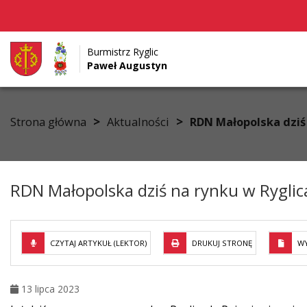
Burmistrz Ryglic
Paweł Augustyn
Przejdź do menu
Przejdź do stopki strony
Przejdź do głównej treści strony
>
>
Strona główna
Aktualności
RDN Małopolska dziś
RDN Małopolska dziś na rynku w Ryglic
CZYTAJ ARTYKUŁ (LEKTOR)
DRUKUJ STRONĘ
WY
13 lipca 2023