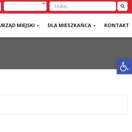
Wyszukaj
w
serwisie
URZĄD MIEJSKI
DLA MIESZKAŃCA
KONTAKT
Otwórz 