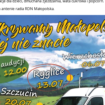
cje dla dzieci, dmuchana zjeżdżalnia, wata cukrowa i popcorn.
na antenie radia RDN Małopolska.