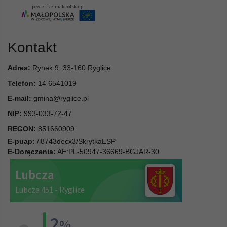
Kontakt
Adres:
Rynek 9, 33-160 Ryglice
Telefon:
14 6541019
E-mail:
gmina@ryglice.pl
NIP:
993-033-72-47
REGON:
851660909
E-puap:
/i8743decx3/SkrytkaESP
E-Doręczenia:
AE:PL-50947-36669-BGJAR-30