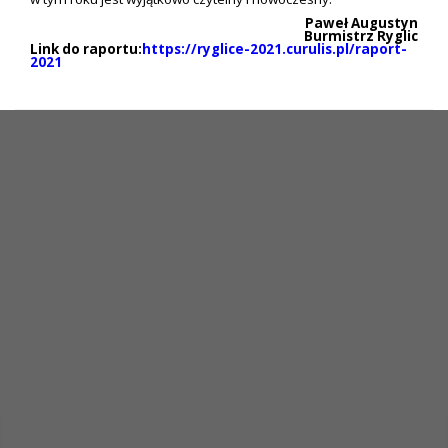
Paweł Augustyn
Burmistrz Ryglic
Link do raportu:
https://ryglice-2021.curulis.pl/raport-
2021