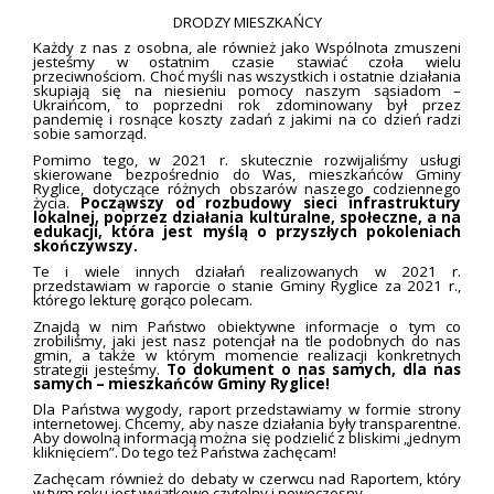
DRODZY MIESZKAŃCY
Każdy z nas z osobna, ale również jako Wspólnota zmuszeni
jesteśmy w ostatnim czasie stawiać czoła wielu
przeciwnościom. Choć myśli nas wszystkich i ostatnie działania
skupiają się na niesieniu pomocy naszym sąsiadom –
Ukraińcom, to poprzedni rok zdominowany był przez
pandemię i rosnące koszty zadań z jakimi na co dzień radzi
sobie samorząd.
Pomimo tego, w 2021 r. skutecznie rozwijaliśmy usługi
skierowane bezpośrednio do Was, mieszkańców Gminy
Ryglice, dotyczące różnych obszarów naszego codziennego
życia.
Począwszy od rozbudowy sieci infrastruktury
lokalnej, poprzez działania kulturalne, społeczne, a na
edukacji, która jest myślą o przyszłych pokoleniach
skończywszy.
Te i wiele innych działań realizowanych w 2021 r.
przedstawiam w raporcie o stanie Gminy Ryglice za 2021 r.,
którego lekturę gorąco polecam.
Znajdą w nim Państwo obiektywne informacje o tym co
zrobiliśmy, jaki jest nasz potencjał na tle podobnych do nas
gmin, a także w którym momencie realizacji konkretnych
strategii jesteśmy.
To dokument o nas samych, dla nas
samych – mieszkańców Gminy Ryglice!
Dla Państwa wygody, raport przedstawiamy w formie strony
internetowej. Chcemy, aby nasze działania były transparentne.
Aby dowolną informacją można się podzielić z bliskimi „jednym
kliknięciem”. Do tego też Państwa zachęcam!
Zachęcam również do debaty w czerwcu nad Raportem, który
w tym roku jest wyjątkowo czytelny i nowoczesny.