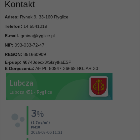
Kontakt
Adres:
Rynek 9, 33-160 Ryglice
Telefon:
14 6541019
E-mail:
gmina@ryglice.pl
NIP:
993-033-72-47
REGON:
851660909
E-puap:
/i8743decx3/SkrytkaESP
E-Doręczenia:
AE:PL-50947-36669-BGJAR-30