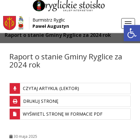
Przejdź do menu
Przejdź do stopki strony
Burmistrz Ryglic
Przejdź do głównej treści strony
Otwórz 
Toggl
Paweł Augustyn
>
>
Strona główna
Aktualności
navig
Raport o stanie Gminy Ryglice za 2024 rok
Raport o stanie Gminy Ryglice za
2024 rok
CZYTAJ ARTYKUŁ (LEKTOR)
DRUKUJ STRONĘ
WYŚWIETL STRONĘ W FORMACIE PDF
30 maja 2025