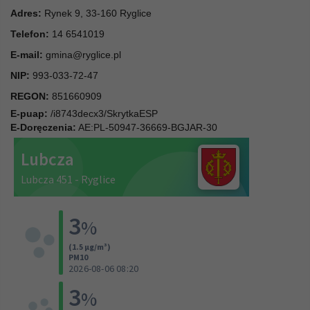
Adres:
Rynek 9, 33-160 Ryglice
Telefon:
14 6541019
E-mail:
gmina@ryglice.pl
NIP:
993-033-72-47
REGON:
851660909
E-puap:
/i8743decx3/SkrytkaESP
E-Doręczenia:
AE:PL-50947-36669-BGJAR-30