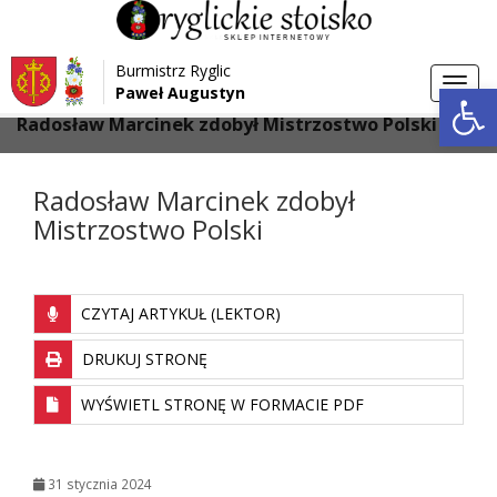
Przejdź do menu
Przejdź do stopki strony
Burmistrz Ryglic
Przejdź do głównej treści strony
Otwórz 
Toggl
Paweł Augustyn
>
>
Strona główna
Aktualności
navig
Radosław Marcinek zdobył Mistrzostwo Polski
Radosław Marcinek zdobył
Mistrzostwo Polski
CZYTAJ ARTYKUŁ (LEKTOR)
DRUKUJ STRONĘ
WYŚWIETL STRONĘ W FORMACIE PDF
31 stycznia 2024