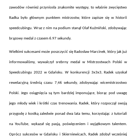
zawodów również przyniosła znakomite występy, to właśnie zwycięstwo
Radka było głównym punktem mistrzostw, które zapisze się w historii
speedcubingu. Wraz z nim na podium stanął Olaf Kuźmiński, zdobywając
brązowy medal z czasem 6.97 sekundy.
Wielkimi sukcesami może poszczycić się Radosław Marcinek, który jak już
informowaliśmy, wywalczył srebrny medal w Mistrzostwach Polski w
Speedcubingu 2022 w Gdańsku. W konkurencji 3x3x3, Radek uzyskał
rewelacyjną średnią czasu 7,46 sekundy, zdobywając wicemistrzostwo
Polski. Jego osiągnięcia są tym bardziej imponujące, biorąc pod uwagę
jego młody wiek i krótki czas trenowania. Radek, który rozpoczął swoją
przygodę z kostką zaledwie ponad dwa lata temu, korzystając z tutoriali
na YouTube, wykazał się pasją, poświęceniem i wyjątkowym talentem.
Oprócz sukcesów w Gdańsku i Skierniewicach, Radek zdobył wcześniej