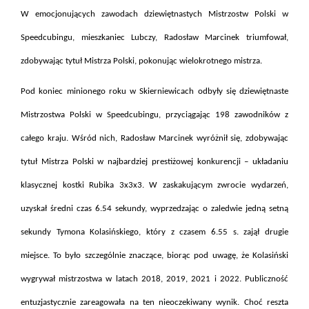
W emocjonujących zawodach dziewiętnastych Mistrzostw Polski w
Speedcubingu, mieszkaniec Lubczy, Radosław Marcinek triumfował,
zdobywając tytuł Mistrza Polski, pokonując wielokrotnego mistrza.
Pod koniec minionego roku w Skierniewicach odbyły się dziewiętnaste
Mistrzostwa Polski w Speedcubingu, przyciągając 198 zawodników z
całego kraju. Wśród nich, Radosław Marcinek wyróżnił się, zdobywając
tytuł Mistrza Polski w najbardziej prestiżowej konkurencji – układaniu
klasycznej kostki Rubika 3x3x3. W zaskakującym zwrocie wydarzeń,
uzyskał średni czas 6.54 sekundy, wyprzedzając o zaledwie jedną setną
sekundy Tymona Kolasińskiego, który z czasem 6.55 s. zajął drugie
miejsce. To było szczególnie znaczące, biorąc pod uwagę, że Kolasiński
wygrywał mistrzostwa w latach 2018, 2019, 2021 i 2022. Publiczność
entuzjastycznie zareagowała na ten nieoczekiwany wynik. Choć reszta