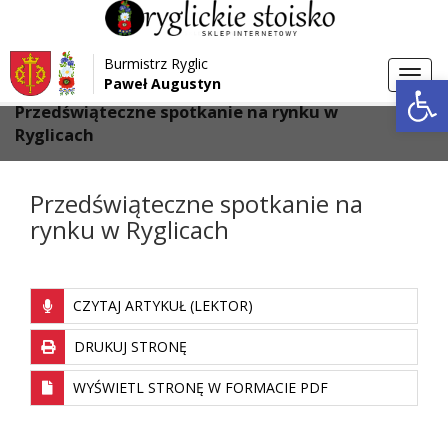
Przejdź do menu
Przejdź do stopki strony
Burmistrz Ryglic
Przejdź do głównej treści strony
Otwórz 
Toggl
Paweł Augustyn
>
>
Strona główna
Aktualności
navig
Przedświąteczne spotkanie na rynku w
Ryglicach
Przedświąteczne spotkanie na
rynku w Ryglicach
CZYTAJ ARTYKUŁ (LEKTOR)
DRUKUJ STRONĘ
WYŚWIETL STRONĘ W FORMACIE PDF