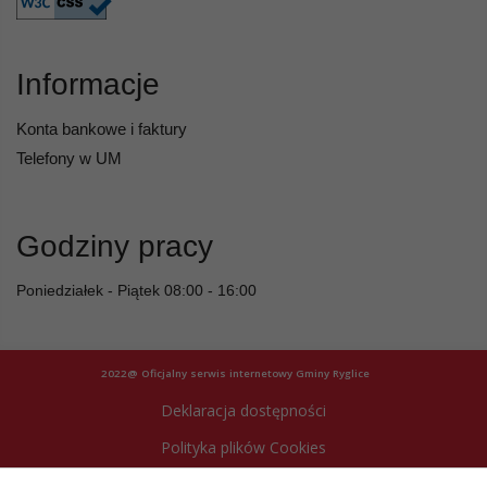
Informacje
Konta bankowe i faktury
Telefony w UM
Godziny pracy
Poniedziałek - Piątek 08:00 - 16:00
2022@ Oficjalny serwis internetowy Gminy Ryglice
Deklaracja dostępności
Polityka plików Cookies
Archiwum strony