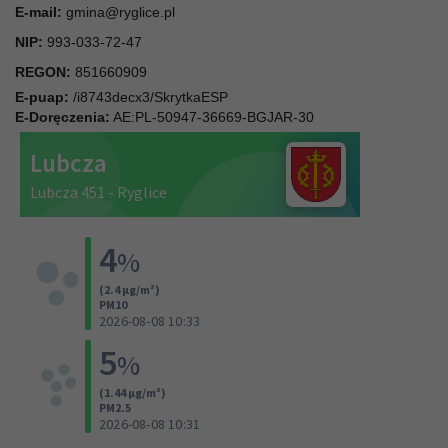
E-mail:
gmina@ryglice.pl
NIP:
993-033-72-47
REGON:
851660909
E-puap:
/i8743decx3/SkrytkaESP
E-Doręczenia:
AE:PL-50947-36669-BGJAR-30