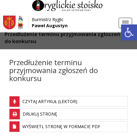
Przejdź do menu
Przejdź do stopki strony
Burmistrz Ryglic
Przejdź do głównej treści strony
Otwórz 
Toggl
Paweł Augustyn
>
>
Strona główna
Aktualności
navig
Przedłużenie terminu przyjmowania zgłoszeń
do konkursu
Przedłużenie terminu
przyjmowania zgłoszeń do
konkursu
CZYTAJ ARTYKUŁ (LEKTOR)
DRUKUJ STRONĘ
WYŚWIETL STRONĘ W FORMACIE PDF