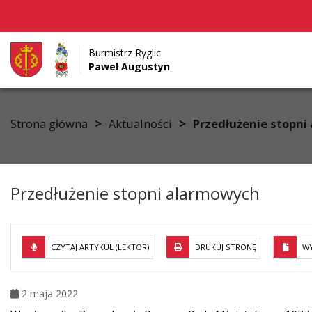
Burmistrz Ryglic
Paweł Augustyn
Przejdź do menu
Przejdź do stopki strony
Przejdź do głównej treści strony
>
>
Strona główna
Aktualności
Przedłużenie stopni
Przedłużenie stopni alarmowych
CZYTAJ ARTYKUŁ (LEKTOR)
DRUKUJ STRONĘ
WY
2 maja 2022