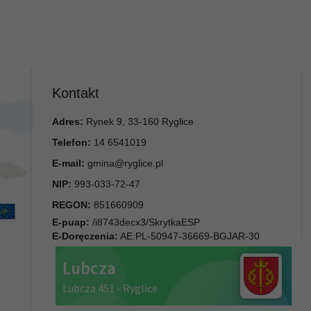
Kontakt
Adres:
Rynek 9, 33-160 Ryglice
Telefon:
14 6541019
E-mail:
gmina@ryglice.pl
NIP:
993-033-72-47
REGON:
851660909
E-puap:
/i8743decx3/SkrytkaESP
E-Doręczenia:
AE:PL-50947-36669-BGJAR-30