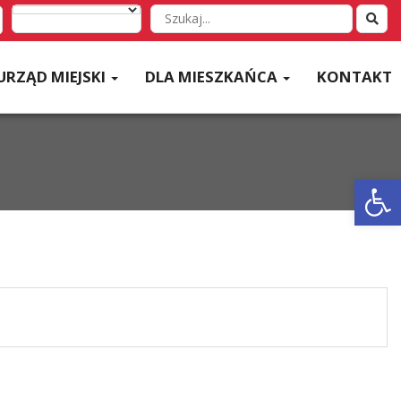
Wyszukaj
w
serwisie
URZĄD MIEJSKI
DLA MIESZKAŃCA
KONTAKT
Otwórz 