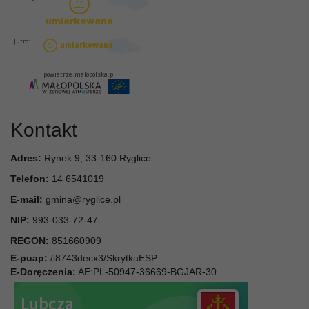
Kontakt
Adres:
Rynek 9, 33-160 Ryglice
Telefon:
14 6541019
E-mail:
gmina@ryglice.pl
NIP:
993-033-72-47
REGON:
851660909
E-puap:
/i8743decx3/SkrytkaESP
E-Doręczenia:
AE:PL-50947-36669-BGJAR-30