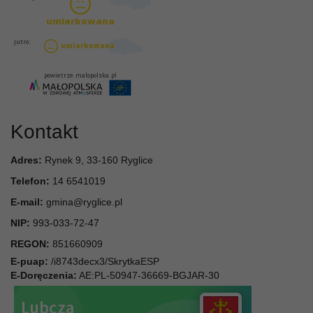
Kontakt
Adres:
Rynek 9, 33-160 Ryglice
Telefon:
14 6541019
E-mail:
gmina@ryglice.pl
NIP:
993-033-72-47
REGON:
851660909
E-puap:
/i8743decx3/SkrytkaESP
E-Doręczenia:
AE:PL-50947-36669-BGJAR-30