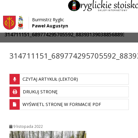
Przejdź do menu
Przejdź do stopki strony
Burmistrz Ryglic
Przejdź do głównej treści strony
Paweł Augustyn
>
>
Strona główna
Media
314711151_689774295705592_8839313903885688934_n
314711151_689774295705592_8839
CZYTAJ ARTYKUŁ (LEKTOR)
DRUKUJ STRONĘ
WYŚWIETL STRONĘ W FORMACIE PDF
9 listopada 2022