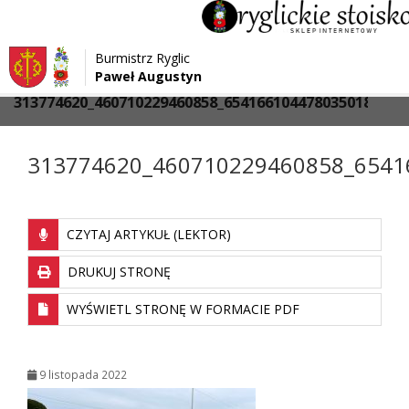
Przejdź do menu
Przejdź do stopki strony
Burmistrz Ryglic
Przejdź do głównej treści strony
Paweł Augustyn
>
>
Strona główna
Media
313774620_460710229460858_6541661044780350183_n
313774620_460710229460858_6541
CZYTAJ ARTYKUŁ (LEKTOR)
DRUKUJ STRONĘ
WYŚWIETL STRONĘ W FORMACIE PDF
9 listopada 2022