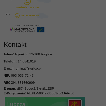
Kontakt
Adres:
Rynek 9, 33-160 Ryglice
Telefon:
14 6541019
E-mail:
gmina@ryglice.pl
NIP:
993-033-72-47
REGON:
851660909
E-puap:
/i8743decx3/SkrytkaESP
E-Doręczenia:
AE:PL-50947-36669-BGJAR-30