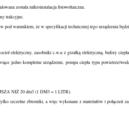
owana została mikroinstalacja fotowoltaiczna.
ny trakcyjne.
ów pod warunkiem, że w specyfikacji technicznej tego urządzenia będ
cioł elektryczny, zasobniki c.w.u z grzałką elektryczną, bufory ciepła
nowiące jedno kompletne urządzenie, pompa ciepła typu powietrze/woda
NIŻ 20 dm3 (1 DM3 = 1 LITR).
lko szczelne zbiorniki, a więc wykonane z materiałów i połączeń zap