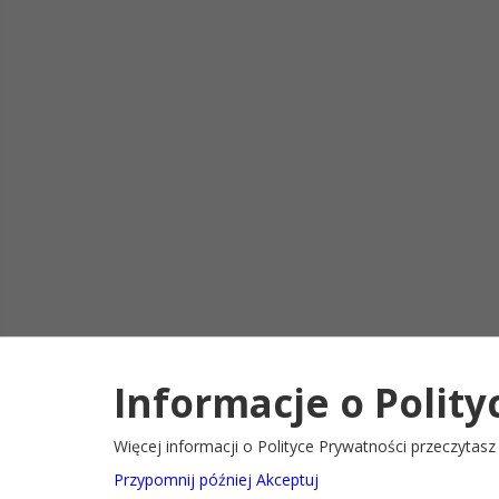
Informacje o Polity
Deklaracja d
2022@ Oficjalny serwis internetowy Gminy Ryglice
Więcej informacji o Polityce Prywatności przeczytas
Przypomnij później
Akceptuj