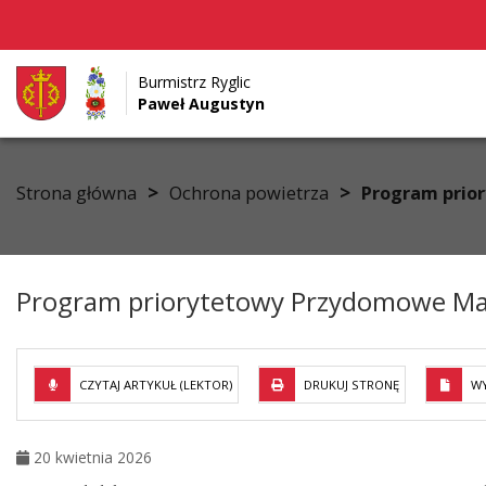
Burmistrz Ryglic
Paweł Augustyn
Przejdź do menu
Przejdź do stopki strony
Przejdź do głównej treści strony
>
>
Strona główna
Ochrona powietrza
Program prio
Program priorytetowy Przydomowe Ma
CZYTAJ ARTYKUŁ (LEKTOR)
DRUKUJ STRONĘ
WY
20 kwietnia 2026