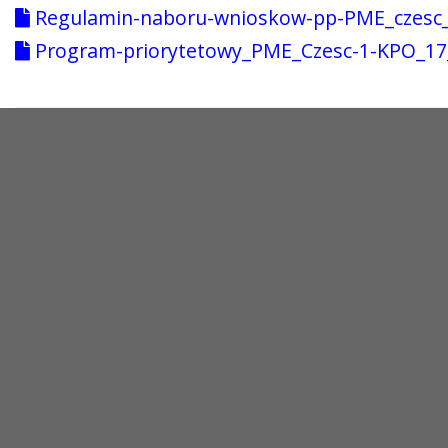
Regulamin-naboru-wnioskow-pp-PME_czesc_
Program-priorytetowy_PME_Czesc-1-KPO_17