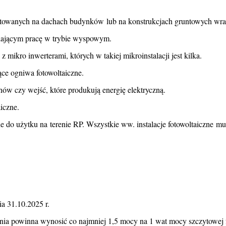
 montowanych na dachach budynków lub na konstrukcjach gruntowych wr
iającym pracę w trybie wyspowym.
z mikro inwerterami, których w takiej mikroinstalacji jest kilka.
ące ogniwa fotowoltaiczne.
ów czy wejść, które produkują energię elektryczną.
iczne.
do użytku na terenie RP. Wszystkie ww. instalacje fotowoltaiczne mus
ia 31.10.2025 r.
a powinna wynosić co najmniej 1,5 mocy na 1 wat mocy szczytowej f