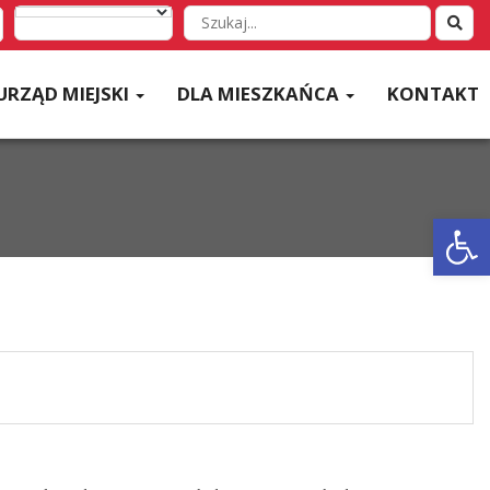
Wyszukaj
w
serwisie
URZĄD MIEJSKI
DLA MIESZKAŃCA
KONTAKT
Otwórz 