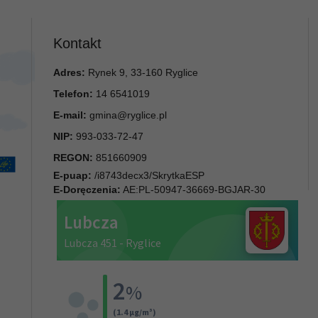
Kontakt
Adres:
Rynek 9, 33-160 Ryglice
Telefon:
14 6541019
E-mail:
gmina@ryglice.pl
NIP:
993-033-72-47
REGON:
851660909
E-puap:
/i8743decx3/SkrytkaESP
E-Doręczenia:
AE:PL-50947-36669-BGJAR-30