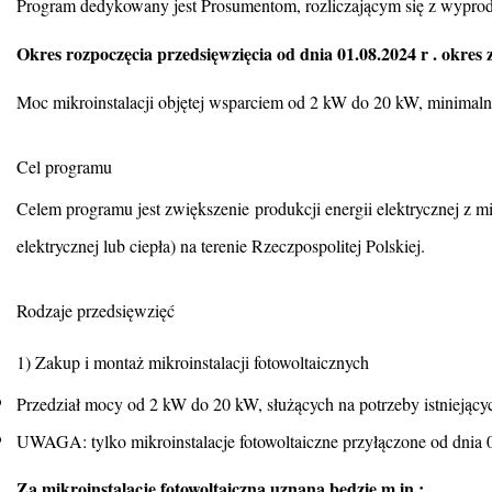
Program dedykowany jest Prosumentom, rozliczającym się z wyprod
Okres rozpoczęcia przedsięwzięcia od dnia 01.08.2024 r . okres 
Moc mikroinstalacji objętej wsparciem od 2 kW do 20 kW, minimal
Cel programu
Celem programu jest zwiększenie produkcji energii elektrycznej z m
elektrycznej lub ciepła) na terenie Rzeczpospolitej Polskiej.
Rodzaje przedsięwzięć
1) Zakup i montaż mikroinstalacji fotowoltaicznych
Przedział mocy od 2 kW do 20 kW, służących na potrzeby istnieją
UWAGA: tylko mikroinstalacje fotowoltaiczne przyłączone od dnia 
Za mikroinstalację fotowoltaiczną uznana będzie m.in.: