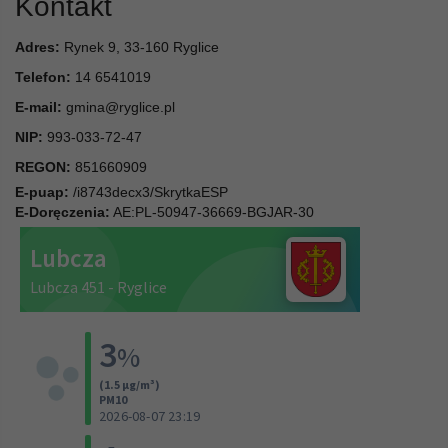
Kontakt
Adres:
Rynek 9, 33-160 Ryglice
Telefon:
14 6541019
E-mail:
gmina@ryglice.pl
NIP:
993-033-72-47
REGON:
851660909
E-puap:
/i8743decx3/SkrytkaESP
E-Doręczenia:
AE:PL-50947-36669-BGJAR-30