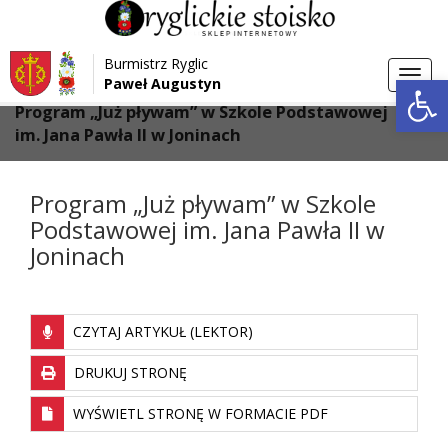
Przejdź do menu
Przejdź do stopki strony
Burmistrz Ryglic
Przejdź do głównej treści strony
Otwórz 
Toggl
Paweł Augustyn
>
>
Strona główna
Aktualności
navig
Program „Już pływam” w Szkole Podstawowej
im. Jana Pawła II w Joninach
Program „Już pływam” w Szkole
Podstawowej im. Jana Pawła II w
Joninach
CZYTAJ ARTYKUŁ (LEKTOR)
DRUKUJ STRONĘ
WYŚWIETL STRONĘ W FORMACIE PDF