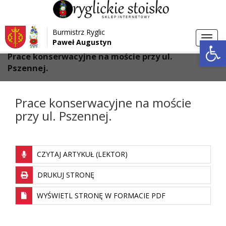
Przejdź do menu
Przejdź do stopki strony
Burmistrz Ryglic
Przejdź do głównej treści strony
Otwórz 
Toggl
Paweł Augustyn
>
>
Strona główna
Aktualności
navig
Prace konserwacyjne na moście przy ul.
Pszennej.
Prace konserwacyjne na moście
przy ul. Pszennej.
CZYTAJ ARTYKUŁ (LEKTOR)
DRUKUJ STRONĘ
WYŚWIETL STRONĘ W FORMACIE PDF