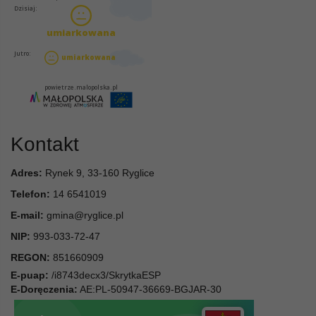
Kontakt
Adres:
Rynek 9, 33-160 Ryglice
Telefon:
14 6541019
E-mail:
gmina@ryglice.pl
NIP:
993-033-72-47
REGON:
851660909
E-puap:
/i8743decx3/SkrytkaESP
E-Doręczenia:
AE:PL-50947-36669-BGJAR-30