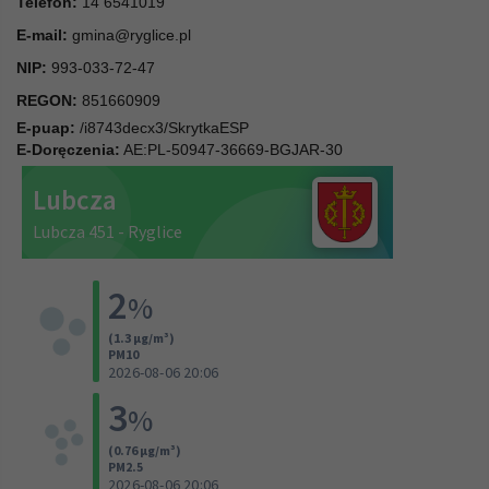
Telefon:
14 6541019
E-mail:
gmina@ryglice.pl
NIP:
993-033-72-47
REGON:
851660909
E-puap:
/i8743decx3/SkrytkaESP
E-Doręczenia:
AE:PL-50947-36669-BGJAR-30