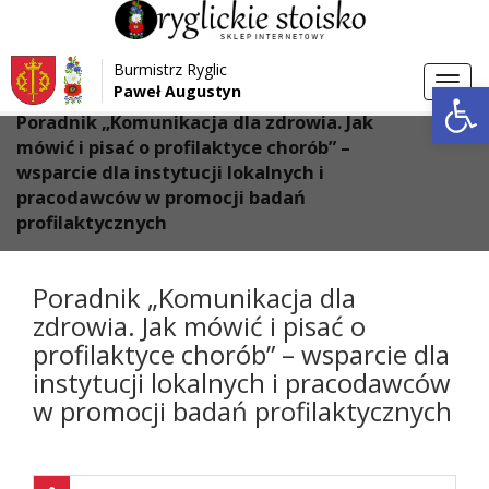
Przejdź do menu
Przejdź do stopki strony
Burmistrz Ryglic
Przejdź do głównej treści strony
Otwórz 
Toggl
Paweł Augustyn
>
>
Strona główna
Aktualności
navig
Poradnik „Komunikacja dla zdrowia. Jak
mówić i pisać o profilaktyce chorób” –
wsparcie dla instytucji lokalnych i
pracodawców w promocji badań
profilaktycznych
Poradnik „Komunikacja dla
zdrowia. Jak mówić i pisać o
profilaktyce chorób” – wsparcie dla
instytucji lokalnych i pracodawców
w promocji badań profilaktycznych