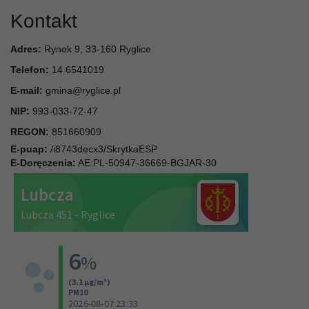
Kontakt
Adres:
Rynek 9, 33-160 Ryglice
Telefon:
14 6541019
E-mail:
gmina@ryglice.pl
NIP:
993-033-72-47
REGON:
851660909
E-puap:
/i8743decx3/SkrytkaESP
E-Doręczenia:
AE:PL-50947-36669-BGJAR-30