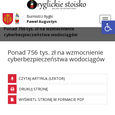
Przejdź do menu
Przejdź do stopki strony
Burmistrz Ryglic
Przejdź do głównej treści strony
Otwórz 
Toggl
Paweł Augustyn
>
>
Strona główna
Aktualności
navig
Ponad 756 tys. zł na wzmocnienie
cyberbezpieczeństwa wodociągów
Ponad 756 tys. zł na wzmocnienie
cyberbezpieczeństwa wodociągów
CZYTAJ ARTYKUŁ (LEKTOR)
DRUKUJ STRONĘ
WYŚWIETL STRONĘ W FORMACIE PDF