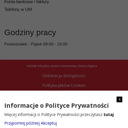
Konta bankowe i faktury
Telefony w UM
Godziny pracy
Poniedziałek - Piątek 08:00 - 16:00
2022@ Oficjalny serwis internetowy Gminy Ryglice
Deklaracja dostępności
Polityka plików Cookies
Archiwum strony
x
Informacje o Polityce Prywatności
Więcej informacji o Polityce Prywatności przeczytasz
tutaj
Przypomnij później
Akceptuj