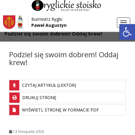
Przejdź do menu
Przejdź do stopki strony
Burmistrz Ryglic
Przejdź do głównej treści strony
Otwórz 
Toggl
Paweł Augustyn
>
>
Strona główna
Aktualności
navig
Podziel się swoim dobrem! Oddaj krew!
Podziel się swoim dobrem! Oddaj
krew!
CZYTAJ ARTYKUŁ (LEKTOR)
DRUKUJ STRONĘ
WYŚWIETL STRONĘ W FORMACIE PDF
13 listopada 2024