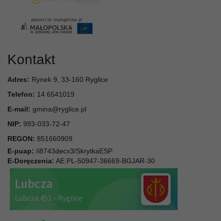
Kontakt
Adres:
Rynek 9, 33-160 Ryglice
Telefon:
14 6541019
E-mail:
gmina@ryglice.pl
NIP:
993-033-72-47
REGON:
851660909
E-puap:
/i8743decx3/SkrytkaESP
E-Doręczenia:
AE:PL-50947-36669-BGJAR-30