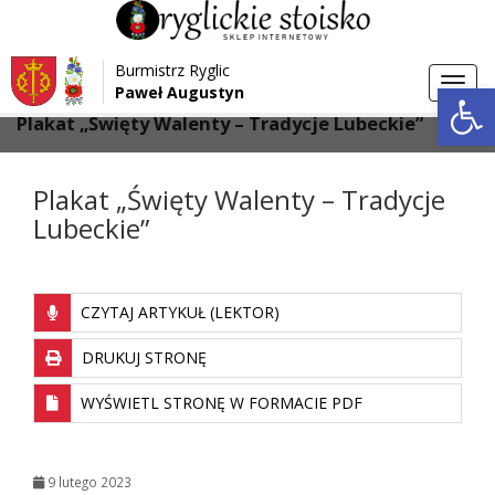
Przejdź do menu
Przejdź do stopki strony
Burmistrz Ryglic
Przejdź do głównej treści strony
Otwórz 
Toggl
Paweł Augustyn
>
>
Strona główna
Aktualności
navig
Plakat „Święty Walenty – Tradycje Lubeckie”
Plakat „Święty Walenty – Tradycje
Lubeckie”
CZYTAJ ARTYKUŁ (LEKTOR)
DRUKUJ STRONĘ
WYŚWIETL STRONĘ W FORMACIE PDF
9 lutego 2023