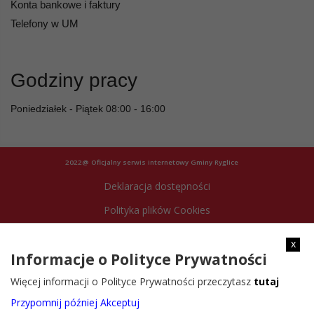
Konta bankowe i faktury
Telefony w UM
Godziny pracy
Poniedziałek - Piątek 08:00 - 16:00
2022@ Oficjalny serwis internetowy Gminy Ryglice
Deklaracja dostępności
Polityka plików Cookies
Archiwum strony
x
Informacje o Polityce Prywatności
Więcej informacji o Polityce Prywatności przeczytasz
tutaj
Przypomnij później
Akceptuj