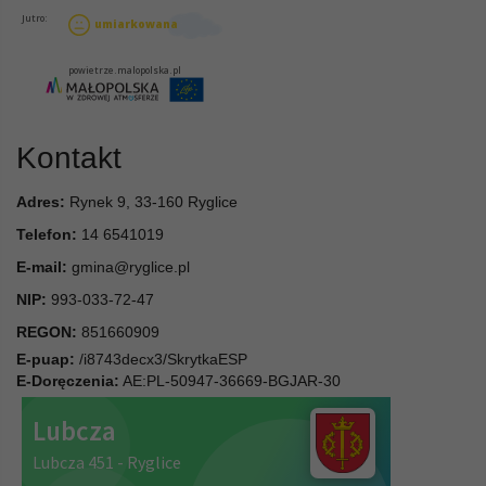
Kontakt
Adres:
Rynek 9, 33-160 Ryglice
Telefon:
14 6541019
E-mail:
gmina@ryglice.pl
NIP:
993-033-72-47
REGON:
851660909
E-puap:
/i8743decx3/SkrytkaESP
E-Doręczenia:
AE:PL-50947-36669-BGJAR-30