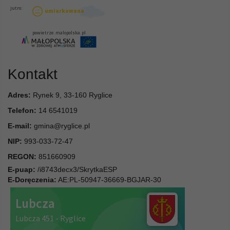
Kontakt
Adres:
Rynek 9, 33-160 Ryglice
Telefon:
14 6541019
E-mail:
gmina@ryglice.pl
NIP:
993-033-72-47
REGON:
851660909
E-puap:
/i8743decx3/SkrytkaESP
E-Doręczenia:
AE:PL-50947-36669-BGJAR-30