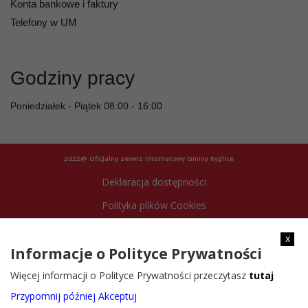
Konta bankowe i faktury
Telefony w UM
Godziny pracy
Poniedziałek - Piątek 08:00 - 16:00
2022@ Oficjalny serwis internetowy Gminy Ryglice
Deklaracja dostępności
Polityka plików Cookies
Archiwum strony
x
Informacje o Polityce Prywatności
Więcej informacji o Polityce Prywatności przeczytasz
tutaj
Przypomnij później
Akceptuj