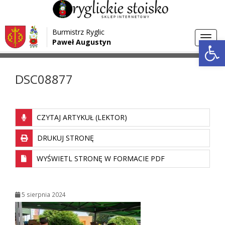
Przejdź do menu
Przejdź do stopki strony
Burmistrz Ryglic
Przejdź do głównej treści strony
Otwórz 
Toggl
Paweł Augustyn
>
>
Strona główna
Media
DSC08877
navig
DSC08877
CZYTAJ ARTYKUŁ (LEKTOR)
DRUKUJ STRONĘ
WYŚWIETL STRONĘ W FORMACIE PDF
5 sierpnia 2024