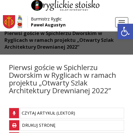
Przejdź do menu
Przejdź do stopki strony
Burmistrz Ryglic
Przejdź do głównej treści strony
Otwórz 
Toggl
Paweł Augustyn
>
>
Strona główna
Aktualności
navig
Pierwsi goście w Spichlerzu Dworskim w
Ryglicach w ramach projektu „Otwarty Szlak
Architektury Drewnianej 2022”
Pierwsi goście w Spichlerzu
Dworskim w Ryglicach w ramach
projektu „Otwarty Szlak
Architektury Drewnianej 2022”
CZYTAJ ARTYKUŁ (LEKTOR)
DRUKUJ STRONĘ