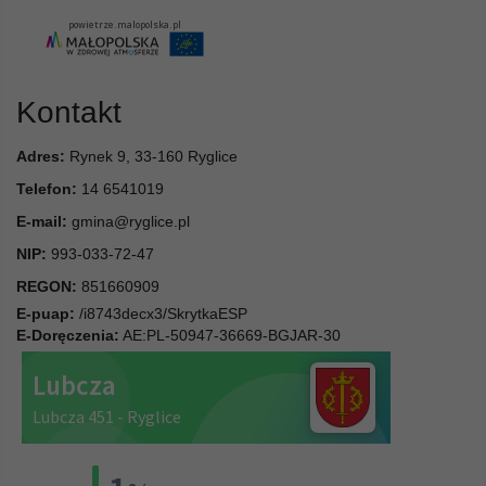
Kontakt
Adres:
Rynek 9, 33-160 Ryglice
Telefon:
14 6541019
E-mail:
gmina@ryglice.pl
NIP:
993-033-72-47
REGON:
851660909
E-puap:
/i8743decx3/SkrytkaESP
E-Doręczenia:
AE:PL-50947-36669-BGJAR-30