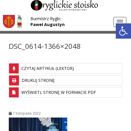
Przejdź do menu
Przejdź do stopki strony
Burmistrz Ryglic
Przejdź do głównej treści strony
Otwórz 
Toggl
Paweł Augustyn
>
>
Strona główna
Media
DSC_0614-1366×2048
navig
DSC_0614-1366×2048
CZYTAJ ARTYKUŁ (LEKTOR)
DRUKUJ STRONĘ
WYŚWIETL STRONĘ W FORMACIE PDF
7 listopada 2022