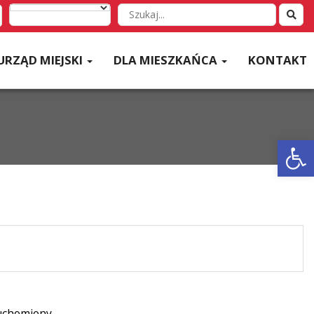
Wyszukaj
w
serwisie
URZĄD MIEJSKI
DLA MIESZKAŃCA
KONTAKT
Otwórz 
uchomiony.