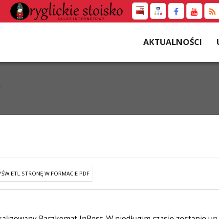
AKTUALNOŚCI
ŚWIETL STRONĘ W FORMACIE PDF
alizowany Paczkomat InPost. W niedługim czasie zostanie ur