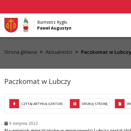
Burmistrz Ryglic
Paweł Augustyn
Przejdź do menu
Przejdź do stopki strony
Przejdź do głównej treści strony
>
>
Strona główna
Aktualności
Paczkomat w Lubczy
Paczkomat w Lubczy
CZYTAJ ARTYKUŁ (LEKTOR)
DRUKUJ STRONĘ
WY
9 sierpnia 2022
Na wniosek mieszkańców w miejscowości Lubcza został zlok