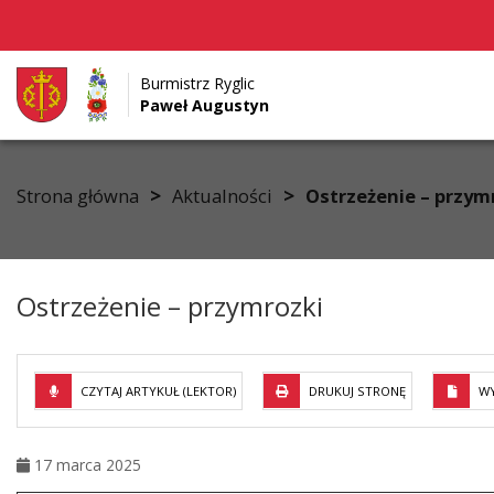
Burmistrz Ryglic
Paweł Augustyn
Przejdź do menu
Przejdź do stopki strony
Przejdź do głównej treści strony
>
>
Strona główna
Aktualności
Ostrzeżenie – przym
Ostrzeżenie – przymrozki
CZYTAJ ARTYKUŁ (LEKTOR)
DRUKUJ STRONĘ
WY
17 marca 2025