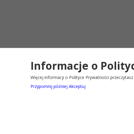
Informacje o Polity
Deklaracja d
2022@ Oficjalny serwis internetowy Gminy Ryglice
Więcej informacji o Polityce Prywatności przeczytas
Przypomnij później
Akceptuj