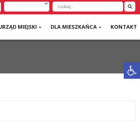
Wyszukaj
w
serwisie
URZĄD MIEJSKI
DLA MIESZKAŃCA
KONTAKT
Otwórz 