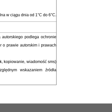
na w ciągu dnia od 1°C do 6°C.
a autorskiego podlega ochronie
r o prawie autorskim i prawach
uk, kopiowanie, wiadomość sms)
względnym wskazaniem źródła