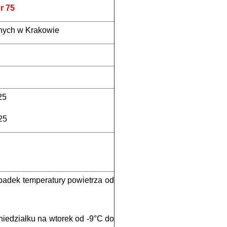
r 75
znych w Krakowie
25
25
adek temperatury powietrza od
oniedziałku na wtorek od -9°C do