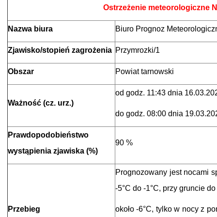
Ostrzeżenie meteorologiczne N
Nazwa biura
Biuro Prognoz Meteorologic
Zjawisko/stopień zagrożenia
Przymrozki/1
Obszar
Powiat tarnowski
od godz. 11:43 dnia 16.03.20
Ważność (cz. urz.)
do godz. 08:00 dnia 19.03.20
Prawdopodobieństwo
90 %
wystąpienia zjawiska (%)
Prognozowany jest nocami sp
-5°C do -1°C, przy gruncie do
Przebieg
około -6°C, tylko w nocy z p