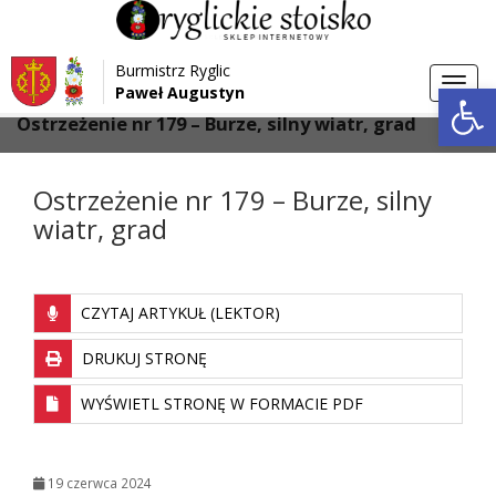
Przejdź do menu
Przejdź do stopki strony
Burmistrz Ryglic
Przejdź do głównej treści strony
Otwórz 
Toggl
Paweł Augustyn
>
>
Strona główna
Aktualności
navig
Ostrzeżenie nr 179 – Burze, silny wiatr, grad
Ostrzeżenie nr 179 – Burze, silny
wiatr, grad
CZYTAJ ARTYKUŁ (LEKTOR)
DRUKUJ STRONĘ
WYŚWIETL STRONĘ W FORMACIE PDF
19 czerwca 2024