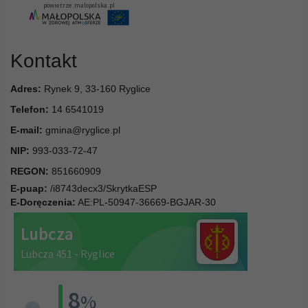
Kontakt
Adres:
Rynek 9, 33-160 Ryglice
Telefon:
14 6541019
E-mail:
gmina@ryglice.pl
NIP:
993-033-72-47
REGON:
851660909
E-puap:
/i8743decx3/SkrytkaESP
E-Doręczenia:
AE:PL-50947-36669-BGJAR-30