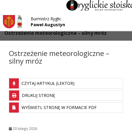
Przejdź do menu
Przejdź do stopki strony
Burmistrz Ryglic
Przejdź do głównej treści strony
Paweł Augustyn
>
>
Strona główna
Ostrzeżenia
Ostrzeżenie meteorologiczne – silny mróz
Ostrzeżenie meteorologiczne –
silny mróz
CZYTAJ ARTYKUŁ (LEKTOR)
DRUKUJ STRONĘ
WYŚWIETL STRONĘ W FORMACIE PDF
20 lutego 2026