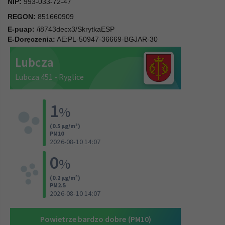
NIP:
993-033-72-47
REGON:
851660909
E-puap:
/i8743decx3/SkrytkaESP
E-Doręczenia:
AE:PL-50947-36669-BGJAR-30