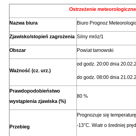
Ostrzeżenie meteorologiczne
Nazwa biura
Biuro Prognoz Meteorologi
Zjawisko/stopień zagrożenia
Silny mróz/1
Obszar
Powiat tarnowski
od godz. 20:00 dnia 20.02.
Ważność (cz. urz.)
do godz. 08:00 dnia 21.02.
Prawdopodobieństwo
80 %
wystąpienia zjawiska (%)
Prognozuje się temperatur
-13°C. Wiatr o średniej prę
Przebieg