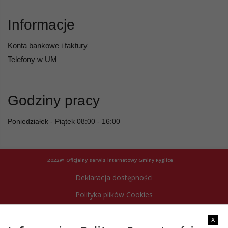
Informacje
Konta bankowe i faktury
Telefony w UM
Godziny pracy
Poniedziałek - Piątek 08:00 - 16:00
2022@ Oficjalny serwis internetowy Gminy Ryglice
Deklaracja dostępności
Polityka plików Cookies
Archiwum strony
x