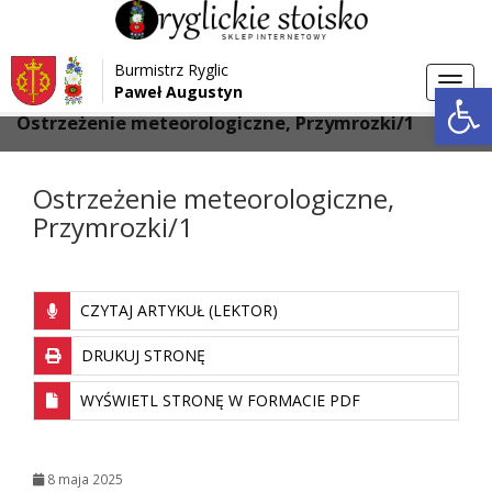
Przejdź do menu
Przejdź do stopki strony
Burmistrz Ryglic
Przejdź do głównej treści strony
Otwórz 
Toggl
Paweł Augustyn
>
>
Strona główna
Aktualności
navig
Ostrzeżenie meteorologiczne, Przymrozki/1
Ostrzeżenie meteorologiczne,
Przymrozki/1
CZYTAJ ARTYKUŁ (LEKTOR)
DRUKUJ STRONĘ
WYŚWIETL STRONĘ W FORMACIE PDF
8 maja 2025