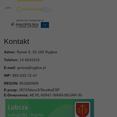
Kontakt
Adres:
Rynek 9, 33-160 Ryglice
Telefon:
14 6541019
E-mail:
gmina@ryglice.pl
NIP:
993-033-72-47
REGON:
851660909
E-puap:
/i8743decx3/SkrytkaESP
E-Doręczenia:
AE:PL-50947-36669-BGJAR-30