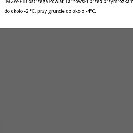
IMGW-PIB ostrzega Powiat Tarnowski przed przymrozkami o
do około -2 °C, przy gruncie do około -4°C.