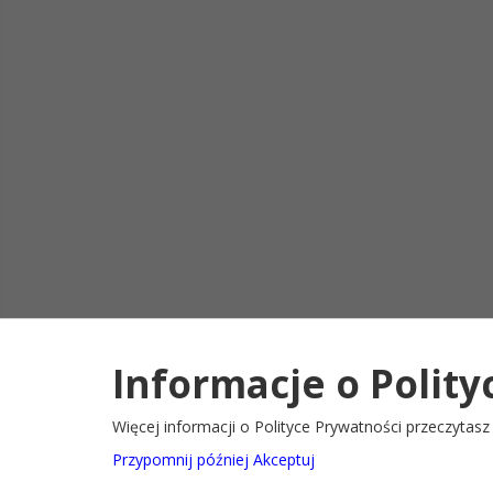
Informacje o Polity
Deklaracja d
2022@ Oficjalny serwis internetowy Gminy Ryglice
Więcej informacji o Polityce Prywatności przeczytas
Przypomnij później
Akceptuj