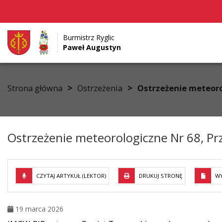
Burmistrz Ryglic
Paweł Augustyn
Przejdź do menu
Przejdź do stopki strony
Przejdź do głównej treści strony
>
>
Strona główna
Ostrzeżenia
Ostrzeżenie meteoro
Ostrzeżenie meteorologiczne Nr 68, Pr
CZYTAJ ARTYKUŁ (LEKTOR)
DRUKUJ STRONĘ
WY
19 marca 2026