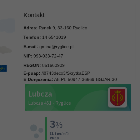
Kontakt
Adres:
Rynek 9, 33-160 Ryglice
Telefon:
14 6541019
E-mail:
gmina@ryglice.pl
NIP:
993-033-72-47
REGON:
851660909
E-puap:
/i8743decx3/SkrytkaESP
E-Doręczenia:
AE:PL-50947-36669-BGJAR-30