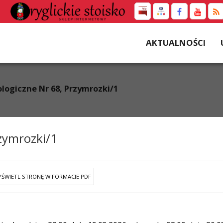
AKTUALNOŚCI
logiczne Nr 68, Przymrozki/1
zymrozki/1
ŚWIETL STRONĘ W FORMACIE PDF