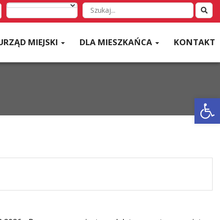
Wyszukaj
w
serwisie
URZĄD MIEJSKI
DLA MIESZKAŃCA
KONTAKT
Otwórz 