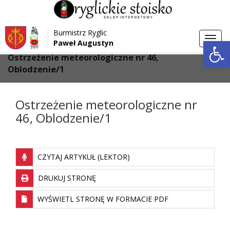
Przejdź do menu
Przejdź do stopki strony
Burmistrz Ryglic
Przejdź do głównej treści strony
Otwórz 
Toggl
Paweł Augustyn
>
>
Strona główna
Aktualności
navig
Ostrzeżenie meteorologiczne nr 46,
Oblodzenie/1
Ostrzeżenie meteorologiczne nr
46, Oblodzenie/1
CZYTAJ ARTYKUŁ (LEKTOR)
DRUKUJ STRONĘ
WYŚWIETL STRONĘ W FORMACIE PDF