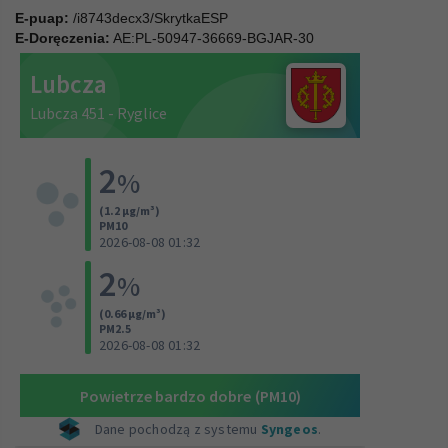
E-puap:
/i8743decx3/SkrytkaESP
E-Doręczenia:
AE:PL-50947-36669-BGJAR-30