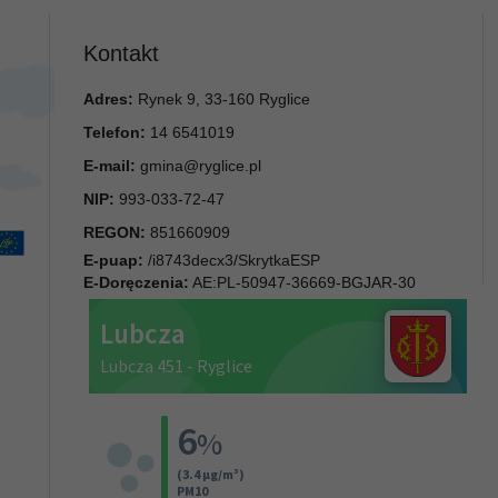
Kontakt
Adres:
Rynek 9, 33-160 Ryglice
Telefon:
14 6541019
E-mail:
gmina@ryglice.pl
NIP:
993-033-72-47
REGON:
851660909
E-puap:
/i8743decx3/SkrytkaESP
E-Doręczenia:
AE:PL-50947-36669-BGJAR-30