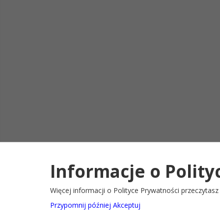
Informacje o Polity
Deklaracja d
2022@ Oficjalny serwis internetowy Gminy Ryglice
Więcej informacji o Polityce Prywatności przeczytas
Przypomnij później
Akceptuj