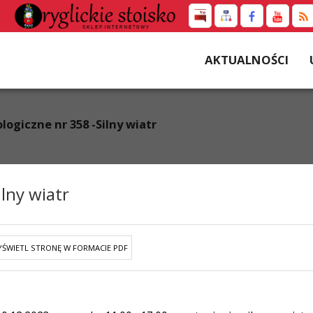
AKTUALNOŚCI
ogiczne nr 358 -Silny wiatr
lny wiatr
ŚWIETL STRONĘ W FORMACIE PDF