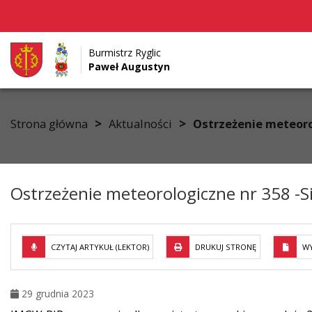
Burmistrz Ryglic
Paweł Augustyn
Przejdź do menu
Przejdź do stopki strony
Przejdź do głównej treści strony
>
>
Strona główna
Aktualności
Ostrzeżenie meteorol
Ostrzeżenie meteorologiczne nr 358 -Si
CZYTAJ ARTYKUŁ (LEKTOR)
DRUKUJ STRONĘ
WY
29 grudnia 2023