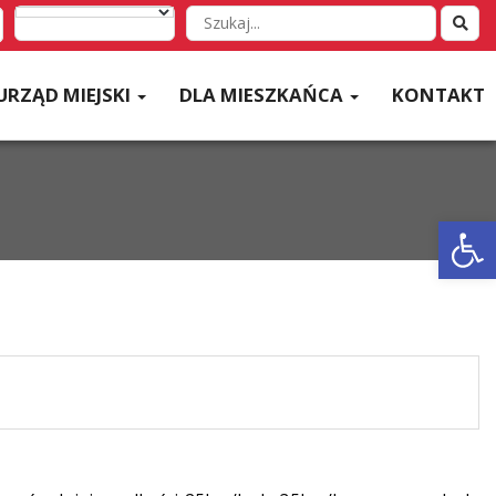
Wyszukaj
w
serwisie
URZĄD MIEJSKI
DLA MIESZKAŃCA
KONTAKT
Otwórz 