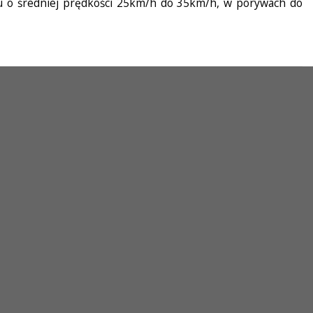
ru o średniej prędkości 25km/h do 35km/h, w porywach do