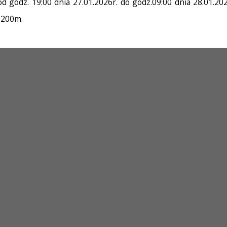
godz. 19:00 dnia 27.01.2026r. do godz.09:00 dnia 28.01.2
 200m.