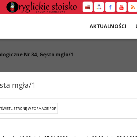
AKTUALNOŚCI
logiczne Nr 34, Gęsta mgła/1
sta mgła/1
ŚWIETL STRONĘ W FORMACIE PDF