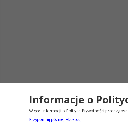
Informacje o Polity
Deklaracja d
2022@ Oficjalny serwis internetowy Gminy Ryglice
Więcej informacji o Polityce Prywatności przeczytas
Przypomnij później
Akceptuj