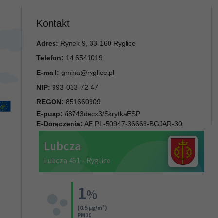
Kontakt
Adres:
Rynek 9, 33-160 Ryglice
Telefon:
14 6541019
E-mail:
gmina@ryglice.pl
NIP:
993-033-72-47
REGON:
851660909
E-puap:
/i8743decx3/SkrytkaESP
E-Doręczenia:
AE:PL-50947-36669-BGJAR-30