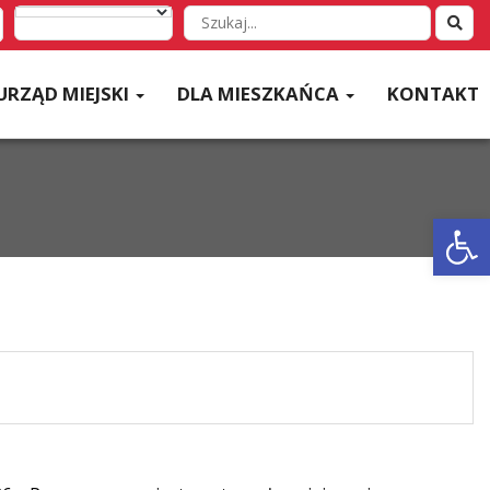
Wyszukaj
w
serwisie
URZĄD MIEJSKI
DLA MIESZKAŃCA
KONTAKT
Otwórz 