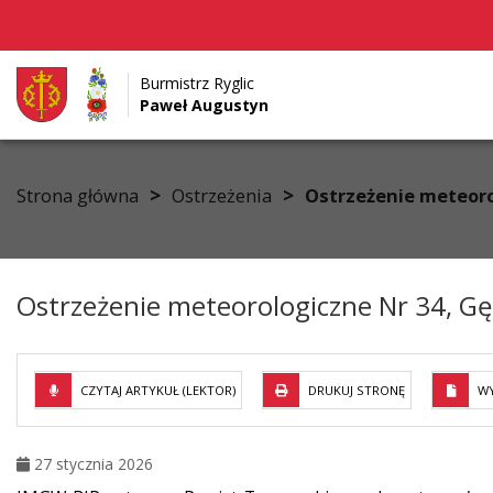
Burmistrz Ryglic
Paweł Augustyn
Przejdź do menu
Przejdź do stopki strony
Przejdź do głównej treści strony
>
>
Strona główna
Ostrzeżenia
Ostrzeżenie meteoro
Ostrzeżenie meteorologiczne Nr 34, Gę
CZYTAJ ARTYKUŁ (LEKTOR)
DRUKUJ STRONĘ
WY
27 stycznia 2026