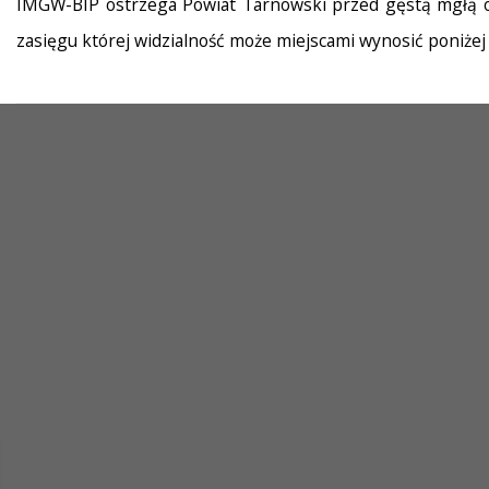
IMGW-BIP ostrzega Powiat Tarnowski przed gęstą mgłą od 
zasięgu której widzialność może miejscami wynosić poniżej