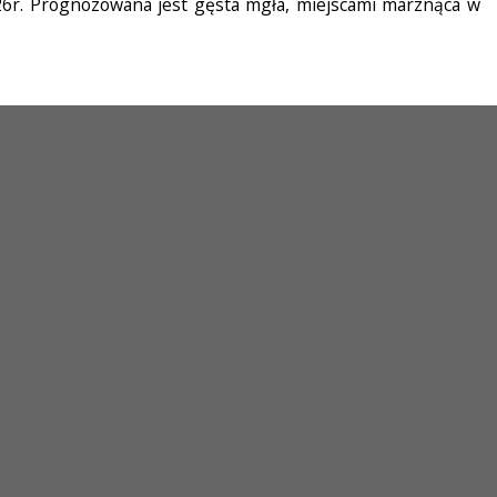
026r. Prognozowana jest gęsta mgła, miejscami marznąca w