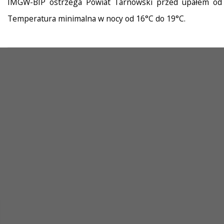
IMGW-BIP ostrzega Powiat Tarnowski przed upałem od g
Temperatura minimalna w nocy od 16°C do 19°C.