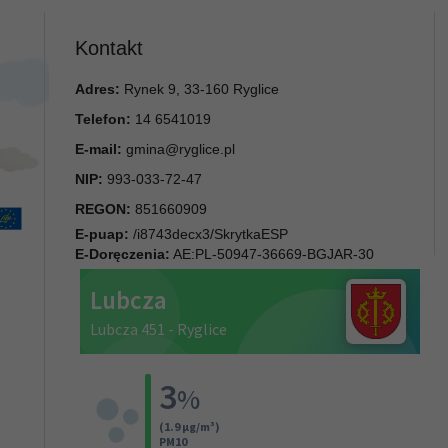
Kontakt
Adres:
Rynek 9, 33-160 Ryglice
Telefon:
14 6541019
E-mail:
gmina@ryglice.pl
NIP:
993-033-72-47
REGON:
851660909
E-puap:
/i8743decx3/SkrytkaESP
E-Doręczenia:
AE:PL-50947-36669-BGJAR-30