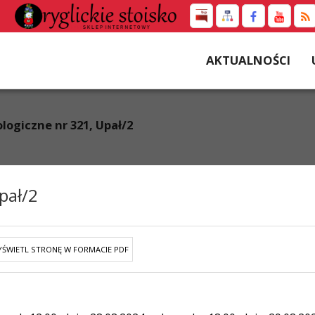
AKTUALNOŚCI
logiczne nr 321, Upał/2
pał/2
ŚWIETL STRONĘ W FORMACIE PDF