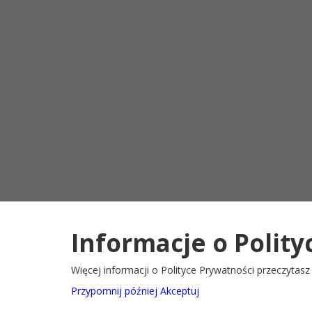
Informacje o Polity
Deklaracja d
2022@ Oficjalny serwis internetowy Gminy Ryglice
Więcej informacji o Polityce Prywatności przeczytas
Przypomnij później
Akceptuj