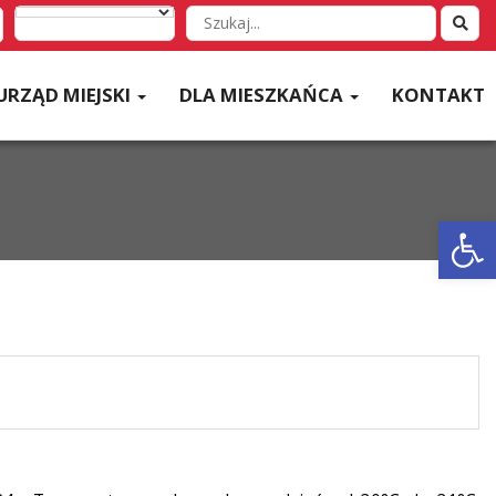
Wyszukaj
w
serwisie
URZĄD MIEJSKI
DLA MIESZKAŃCA
KONTAKT
Otwórz 