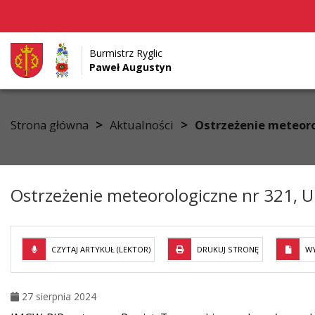
Burmistrz Ryglic
Paweł Augustyn
Przejdź do menu
Przejdź do stopki strony
Przejdź do głównej treści strony
>
>
Strona główna
Aktualności
Ostrzeżenie meteoro
Ostrzeżenie meteorologiczne nr 321, U
CZYTAJ ARTYKUŁ (LEKTOR)
DRUKUJ STRONĘ
WY
27 sierpnia 2024