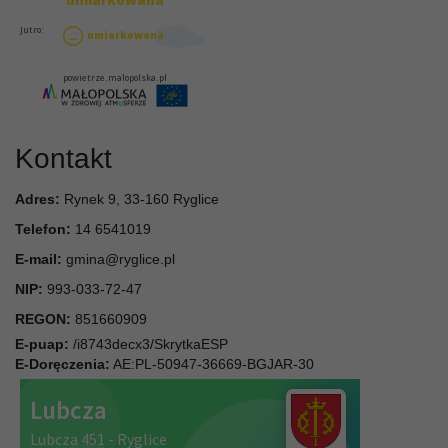
Kontakt
Adres:
Rynek 9, 33-160 Ryglice
Telefon:
14 6541019
E-mail:
gmina@ryglice.pl
NIP:
993-033-72-47
REGON:
851660909
E-puap:
/i8743decx3/SkrytkaESP
E-Doręczenia:
AE:PL-50947-36669-BGJAR-30