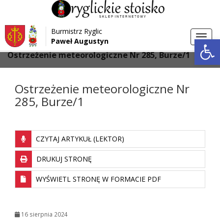
Przejdź do menu
Przejdź do stopki strony
Burmistrz Ryglic
Przejdź do głównej treści strony
Otwórz 
Toggl
Paweł Augustyn
>
>
Strona główna
Aktualności
navig
Ostrzeżenie meteorologiczne Nr 285, Burze/1
Ostrzeżenie meteorologiczne Nr
285, Burze/1
CZYTAJ ARTYKUŁ (LEKTOR)
DRUKUJ STRONĘ
WYŚWIETL STRONĘ W FORMACIE PDF
16 sierpnia 2024