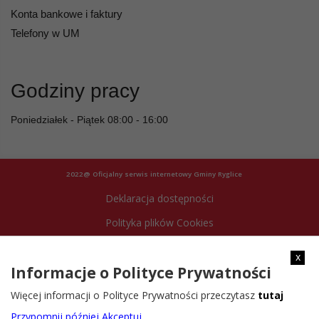
Konta bankowe i faktury
Telefony w UM
Godziny pracy
Poniedziałek - Piątek 08:00 - 16:00
2022@ Oficjalny serwis internetowy Gminy Ryglice
Deklaracja dostępności
Polityka plików Cookies
Archiwum strony
x
Informacje o Polityce Prywatności
Więcej informacji o Polityce Prywatności przeczytasz
tutaj
Przypomnij później
Akceptuj