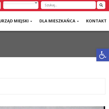
Wyszukaj
w
serwisie
URZĄD MIEJSKI
DLA MIESZKAŃCA
KONTAKT
Otwórz 