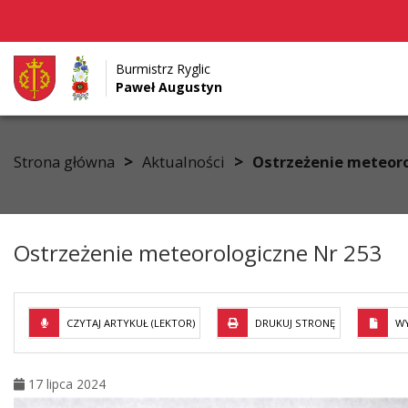
Burmistrz Ryglic
Paweł Augustyn
Przejdź do menu
Przejdź do stopki strony
Przejdź do głównej treści strony
>
>
Strona główna
Aktualności
Ostrzeżenie meteoro
Ostrzeżenie meteorologiczne Nr 253
CZYTAJ ARTYKUŁ (LEKTOR)
DRUKUJ STRONĘ
WY
17 lipca 2024