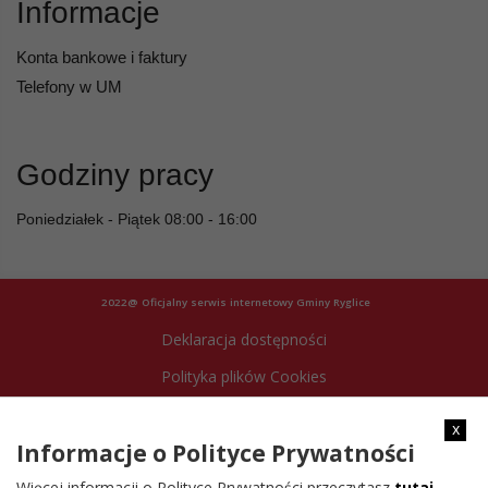
Informacje
Konta bankowe i faktury
Telefony w UM
Godziny pracy
Poniedziałek - Piątek 08:00 - 16:00
2022@ Oficjalny serwis internetowy Gminy Ryglice
Deklaracja dostępności
Polityka plików Cookies
Archiwum strony
x
Informacje o Polityce Prywatności
Więcej informacji o Polityce Prywatności przeczytasz
tutaj