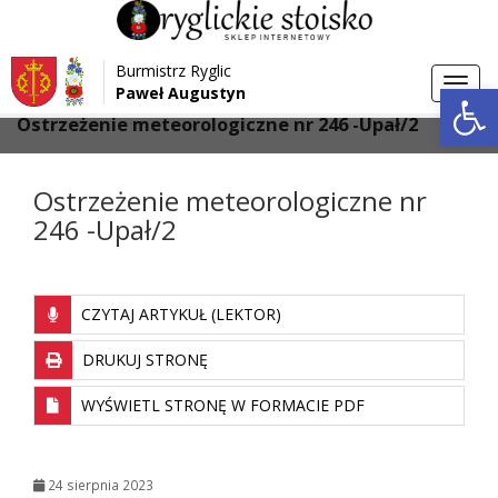
Przejdź do menu
Przejdź do stopki strony
Burmistrz Ryglic
Przejdź do głównej treści strony
Otwórz 
Toggl
Paweł Augustyn
>
>
Strona główna
Aktualności
navig
Ostrzeżenie meteorologiczne nr 246 -Upał/2
Ostrzeżenie meteorologiczne nr
246 -Upał/2
CZYTAJ ARTYKUŁ (LEKTOR)
DRUKUJ STRONĘ
WYŚWIETL STRONĘ W FORMACIE PDF
24 sierpnia 2023