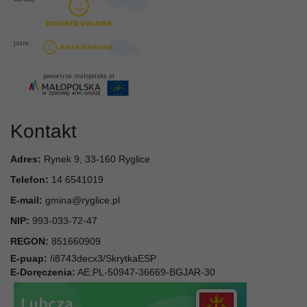
Kontakt
Adres:
Rynek 9, 33-160 Ryglice
Telefon:
14 6541019
E-mail:
gmina@ryglice.pl
NIP:
993-033-72-47
REGON:
851660909
E-puap:
/i8743decx3/SkrytkaESP
E-Doręczenia:
AE:PL-50947-36669-BGJAR-30