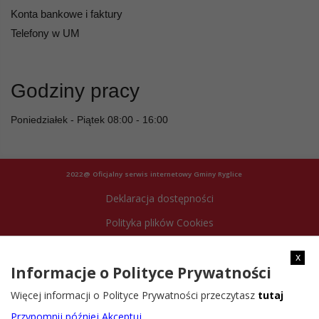
Konta bankowe i faktury
Telefony w UM
Godziny pracy
Poniedziałek - Piątek 08:00 - 16:00
2022@ Oficjalny serwis internetowy Gminy Ryglice
Deklaracja dostępności
Polityka plików Cookies
Archiwum strony
x
Informacje o Polityce Prywatności
Więcej informacji o Polityce Prywatności przeczytasz
tutaj
Przypomnij później
Akceptuj