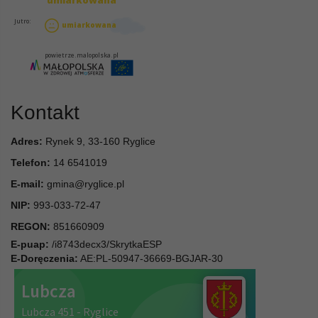
Kontakt
Adres:
Rynek 9, 33-160 Ryglice
Telefon:
14 6541019
E-mail:
gmina@ryglice.pl
NIP:
993-033-72-47
REGON:
851660909
E-puap:
/i8743decx3/SkrytkaESP
E-Doręczenia:
AE:PL-50947-36669-BGJAR-30