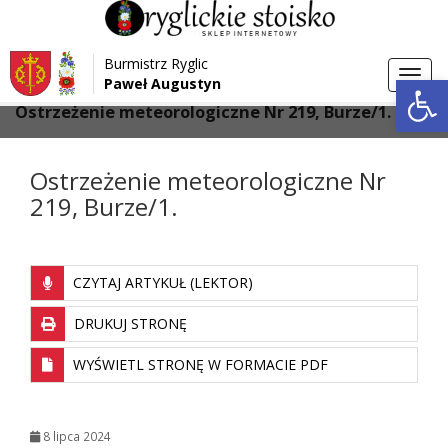
Przejdź do menu
Przejdź do stopki strony
Burmistrz Ryglic
Przejdź do głównej treści strony
Otwórz 
Toggl
Paweł Augustyn
>
>
Strona główna
Aktualności
navig
Ostrzeżenie meteorologiczne Nr 219, Burze/1.
Ostrzeżenie meteorologiczne Nr
219, Burze/1.
CZYTAJ ARTYKUŁ (LEKTOR)
DRUKUJ STRONĘ
WYŚWIETL STRONĘ W FORMACIE PDF
8 lipca 2024